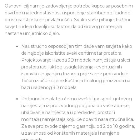
Osnovni cilj nam je zadovoljenje potreba kupca sa posebnim
osvrtom na jednostavnost i ispunjenje stambenog i radnog
prostora istinskom privlačnošću. Svako vaše pitanje, traženi
savjet ili ideja dovoljni su faktori da od sirovog materijala
nastane umjetničko djelo.
Naš stručno osposobljen tim daće vam savjeta kako
da najbolje iskoristite svaki centimetar prostora.
Projektovanje i izrada 3D modela namještaja u skici
prostora radi lakšeg usaglašavanja i eventualnih
ispravki u najranijim fazama prije same proizvodnje.
Tačan izračun cijene koštanja finalnog proizvoda na
bazi urađenog 3D modela.
Potpuno besplatno ćemo izvršiti transport gotovog
namještaja iz proizvodnog pogona do vaše adrese,
ubacivanje namještaja u predviđeni prostor i
montažu namještaja koju će obaviti naša stručna lica.
Za sve proizvode dajemo garanciju od 2 do 10 godina,
u zavisnosti od korištenih materijala i namjene