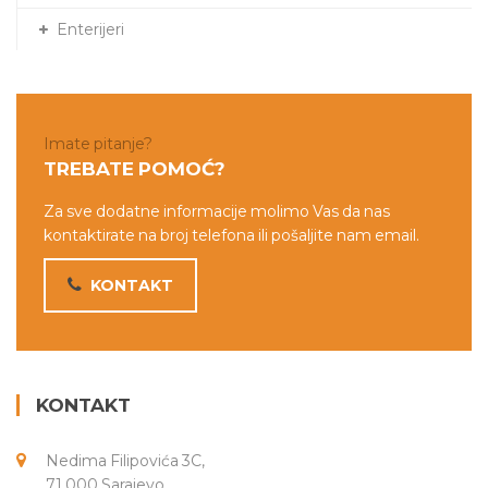
Enterijeri
Imate pitanje?
TREBATE POMOĆ?
Za sve dodatne informacije molimo Vas da nas
kontaktirate na broj telefona ili pošaljite nam email.
KONTAKT
KONTAKT
Nedima Filipovića 3C,
71 000 Sarajevo