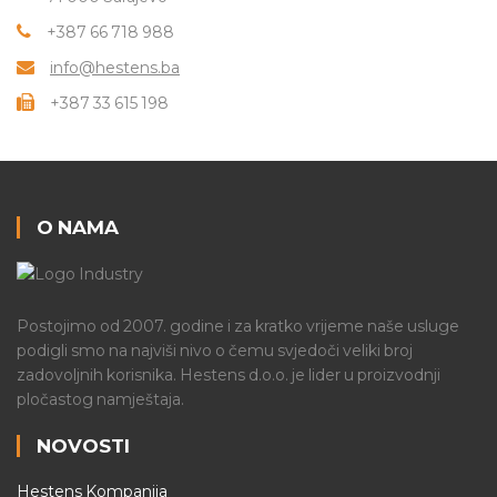
+387 66 718 988
info@hestens.ba
+387 33 615 198
O NAMA
Postojimo od 2007. godine i za kratko vrijeme naše usluge
podigli smo na najviši nivo o čemu svjedoči veliki broj
zadovoljnih korisnika. Hestens d.o.o. je lider u proizvodnji
pločastog namještaja.
NOVOSTI
Hestens Kompanija