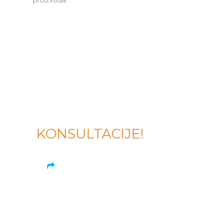
proizvoda.
13 godina iskustva u branši.
DAJEMO
BESPLATNE
KONSULTACIJE!
PITAJTE NAS!